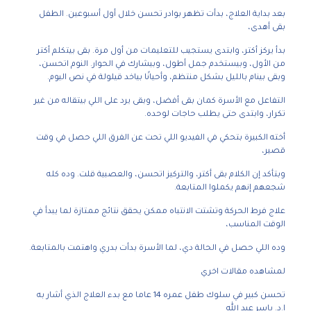
بعد بداية العلاج، بدأت تظهر بوادر تحسن خلال أول أسبوعين. الطفل
بقى أهدى،
بدأ يركز أكتر، وابتدى يستجيب للتعليمات من أول مرة. بقى بيتكلم أكتر
من الأول، وبيستخدم جمل أطول، وبيشارك في الحوار. النوم اتحسن،
وبقى بينام بالليل بشكل منتظم، وأحيانًا بياخد قيلولة في نص اليوم.
التفاعل مع الأسرة كمان بقى أفضل، وبقى يرد على اللي بيتقاله من غير
تكرار، وابتدى حتى يطلب حاجات لوحده.
أخته الكبيرة بتحكي في الفيديو اللي تحت عن الفرق اللي حصل في وقت
قصير،
وبتأكد إن الكلام بقى أكتر، والتركيز اتحسن، والعصبية قلت. وده كله
شجعهم إنهم يكملوا المتابعة.
علاج فرط الحركة وتشتت الانتباه ممكن يحقق نتائج ممتازة لما يبدأ في
الوقت المناسب،
وده اللي حصل في الحالة دي، لما الأسرة بدأت بدري واهتمت بالمتابعة.
لمشاهده مقالات اخري
تحسن كبير في سلوك طفل عمره 14 عاما مع بدء العلاج الذي أشار به
ا.د. ياسر عبد الله