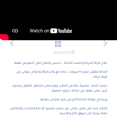
06/07/2025
علاج فرط الحركة وتشتت الانتباه – تحسن واضح خلال أسبوعين فقط
الحالة لطفل عمره 6 سنوات، جالنا مع والدته وأخته وكان بيعاني من
فرط حركة،
تشتت انتباه، عصبية، قلة في الكلام، ونوم مش منتظم. الطفل بيتحرك
كتير، مش بيقعد في مكانه، تركيزه ضعيف،
وبيحتاج يتقاله الحاجة أكتر من مرة علشان ينفذها.
الكلام عنده كان قليل، وكان بيرد بجمل قصيرة أو كلمة واحدة، والتعامل
معاه يوميًا كان مرهق للأم وللأسرة.