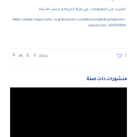
للمزيد من المعلومات عن فرط الحركه و تشتت الانتباه
https://www.mayoclinic.org/diseases-conditions/adhd/symptoms-
causes/syc-20350889
0
شارك
منشورات ذات صلة