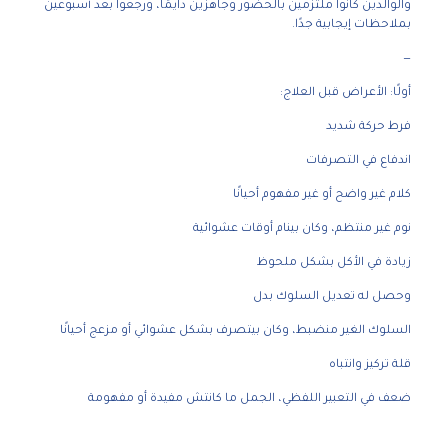
والوالدين كانوا ملتزمين بالحضور وجاهزين دايمًا، ورجعوا بعد أسبوعين
بملاحظات إيجابية جدًا.
—
أولًا: الأعراض قبل العلاج:
فرط حركة شديد
اندفاع في التصرفات
كلام غير واضح أو غير مفهوم أحيانًا
نوم غير منتظم، وكان بينام أوقات عشوائية
زيادة في الأكل بشكل ملحوظ
وحصل له تعديل السلوك بدل
السلوك الغير منضبط، وكان بيتصرف بشكل عشوائي أو مزعج أحيانًا
قلة تركيز وانتباه
ضعف في التعبير اللفظي، الجمل ما كانتش مفيدة أو مفهومة