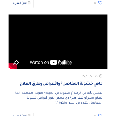
0
اقرأ المزيد
27/10/2025
ماهي خشونة المفاصل؟ والأعراض وطرق العلاج
بتحس بألم في الركبة أو صعوبة في الحركة؟ صوت “طقطقة” لما
تطلع سلم أو تقف كتير؟ دي ممكن تكون أعراض خشونة
المفاصل لتقدم في السن وكثرة
[…]