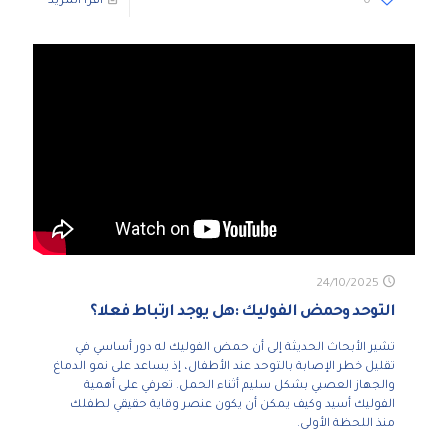
0
اقرأ المزيد
24/10/2025
التوحد وحمض الفوليك :هل يوجد ارتباط فعلا؟
تشير الأبحاث الحديثة إلى أن حمض الفوليك له دور أساسي في
تقليل خطر الإصابة بالتوحد عند الأطفال، إذ يساعد على نمو الدماغ
والجهاز العصبي بشكل سليم أثناء الحمل. تعرفي على أهمية
الفوليك أسيد وكيف يمكن أن يكون عنصر وقاية حقيقي لطفلك
منذ اللحظة الأولى.